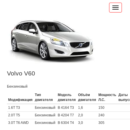
Volvo V60
Бензиновый
Тип
Модель
Объём
Мощность
Даты
Модификация
двигателя
двигателя
двигателя
Л.С.
выпус
1.6T T3
Бензиновый
B 4164 T3
1,6
150
2.0T T5
Бензиновый
B 4204 T7
2,0
240
3.0T T6 AWD
Бензиновый
B 6304 T4
3,0
305