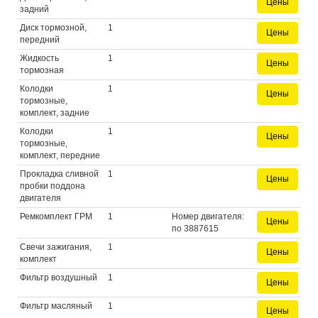
Цены
задний
Диск тормозной,
1
Цены
передний
Жидкость
1
Цены
тормозная
Колодки
1
Цены
тормозные,
комплект, задние
Колодки
1
Цены
тормозные,
комплект, передние
Прокладка сливной
1
Цены
пробки поддона
двигателя
Ремкомплект ГРМ
1
Номер двигателя:
Цены
по 3887615
Свечи зажигания,
1
Цены
комплект
Фильтр воздушный
1
Цены
Фильтр масляный
1
Цены