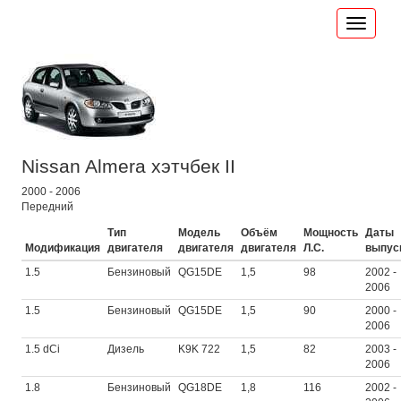
Nissan Almera хэтчбек II
2000 - 2006
Передний
Тип
Модель
Объём
Мощность
Даты
Модификация
двигателя
двигателя
двигателя
Л.С.
выпус
1.5
Бензиновый
QG15DE
1,5
98
2002 -
2006
1.5
Бензиновый
QG15DE
1,5
90
2000 -
2006
1.5 dCi
Дизель
K9K 722
1,5
82
2003 -
2006
1.8
Бензиновый
QG18DE
1,8
116
2002 -