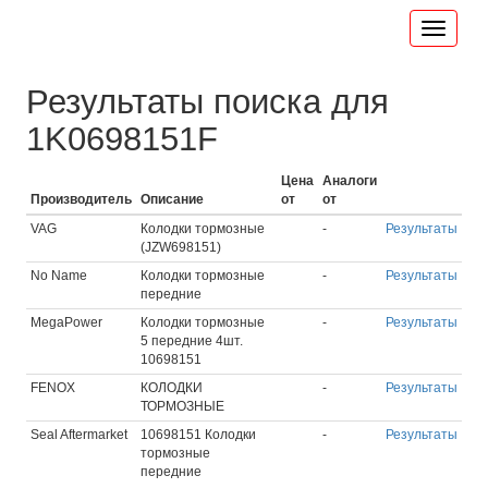
Результаты поиска для
1K0698151F
Цена
Аналоги
Производитель
Описание
от
от
VAG
Колодки тормозные
-
Результаты
(JZW698151)
No Name
Колодки тормозные
-
Результаты
передние
MegaPower
Колодки тормозные
-
Результаты
5 передние 4шт.
10698151
FENOX
КОЛОДКИ
-
Результаты
ТОРМОЗНЫЕ
Seal Aftermarket
10698151 Колодки
-
Результаты
тормозные
передние