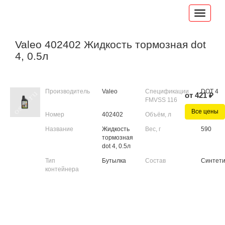
Valeo 402402 Жидкость тормозная dot
4, 0.5л
Производитель
Valeo
Спецификации
DOT 4
от 421 ₽
FMVSS 116
Все цены
Номер
402402
Объём, л
0.5
Название
Жидкость
Вес, г
590
тормозная
dot 4, 0.5л
Тип
Бутылка
Состав
Синтети
контейнера