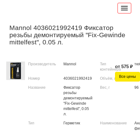
Mannol 4036021992419 Фиксатор
резьбы демонтируемый "Fix-Gewinde
mittelfest", 0.05 л.
Производитель
Mannol
Тип
тю
от 575 ₽
контейнера
Все цены
Номер
4036021992419
Объём, л
0.0
Название
Фиксатор
Вес, г
96
резьбы
демонтируемый
"Fix-Gewinde
mittelfest", 0.05
л.
Тип
Герметик
Наименование
Ан
фи