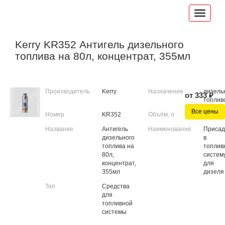
Kerry KR352 Антигель дизельного
топлива на 80л, концентрат, 355мл
Производитель
Kerry
Назначение
дизель
от 333 ₽
топлив
Все цены
Номер
KR352
Объём, л
0.335
Название
Антигель
Наименование
Присад
дизельного
в
топлива на
топлив
80л,
систем
концентрат,
для
355мл
дизеля
Тип
Средства
для
топливной
системы