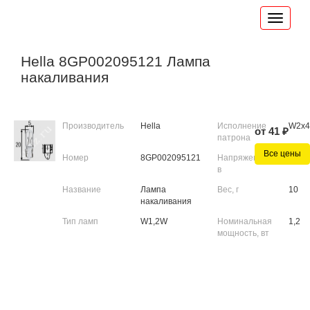
Hella 8GP002095121 Лампа
накаливания
Производитель
Hella
Исполнение
W2x4
от 41 ₽
патрона
Все цены
Номер
8GP002095121
Напряжение,
12
в
Название
Лампа
Вес, г
10
накаливания
Тип ламп
W1,2W
Номинальная
1,2
мощность, вт