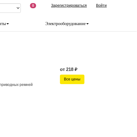
Зарегистрироваться
Войти
0
нты
Электрооборудование
от 218 ₽
Все цены
 приводных ремней