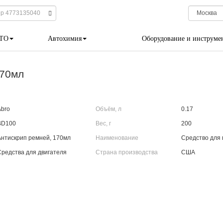
 ТО
Автохимия
Оборудование и инструме
170мл
Abro
Объём, л
0.17
BD100
Вес, г
200
Антискрип ремней, 170мл
Наименование
Средство для
Средства для двигателя
Страна производства
США