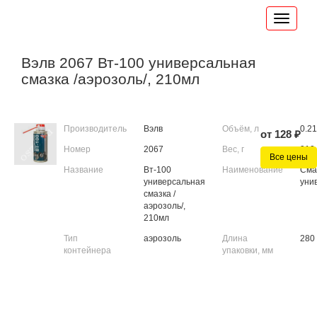
Вэлв 2067 Вт-100 универсальная
смазка /аэрозоль/, 210мл
Производитель
Вэлв
Объём, л
0.21
от 128 ₽
Номер
2067
Вес, г
910
Все цены
Название
Вт-100
Наименование
Сма
универсальная
уни
смазка /
аэрозоль/,
210мл
Тип
аэрозоль
Длина
280
контейнера
упаковки, мм