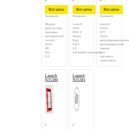
Все цены
Все цены
Все цены
Название
Название
Название
:
:
:
Модуль
Launch
Launch
диагностики
X431
X-431
грузовых
PRO 3
HTT
автомобилей
Heavy
Truck -
Launch
Duty
многофункциональн
X431
Full v
мультимарочный
HD
3.0
сканер
box
(легковые+грузовые)
для
3.0
грузового
транспорта
Launch
Launch
N35380
N35381
-
-