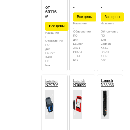
от
-
-
60116
₽
Все цены
Все цены
Название
Название
Все цены
:
:
Обновление
Обновление
Название
ПО
ПО
:
для
для
Обновление
Launch
Launch
ПО
X431
X431
для
PRO 3
PAD II
Launch
+ HD
+ HD
X431
box
box
HD
box
Launch
Launch
Launch
N29706
N30099
N33936
-
-
-