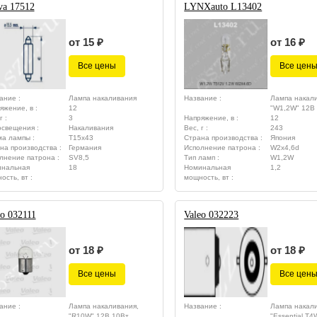
va 17512
LYNXauto L13402
от 15 ₽
от 16 ₽
Все цены
Все цен
ание :
Лампа накаливания
Название :
Лампа накали
яжение, в :
12
"W1,2W" 12В 
г :
3
Напряжение, в :
12
освещения :
Накаливания
Вес, г :
243
а лампы :
T15x43
Страна производства :
Япония
на производства :
Германия
Исполнение патрона :
W2x4,6d
лнение патрона :
SV8,5
Тип ламп :
W1,2W
нальная
18
Номинальная
1,2
ость, вт :
мощность, вт :
eo 032111
Valeo 032223
от 18 ₽
от 18 ₽
Все цены
Все цен
ание :
Лампа накаливания,
Название :
Лампа накали
"R10W" 12В 10Вт
"Essential T4