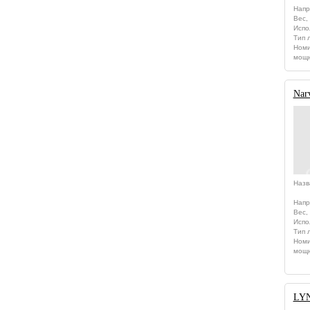
Напр
Вес, 
Испо
Тип 
Номи
мощн
Nar
Назв
Напр
Вес, 
Испо
Тип 
Номи
мощн
LYN