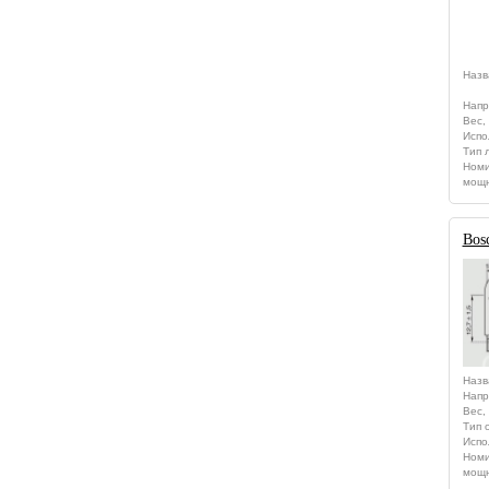
Назв
Напр
Вес, 
Испо
Тип 
Номи
мощн
Bos
Назв
Напр
Вес, 
Тип 
Испо
Номи
мощн