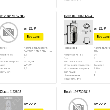
ртВольт VLW206
Hella 8GP002068241
от 21 ₽
от 21 ₽
Все цены
Все цен
ание :
Лампа накаливания,
Название :
Лампа галоге
"WY2W" 12В 2,3Вт, 1шт
2Вт
яжение, в :
12
Напряжение, в :
24
г :
8
Вес, г :
2
лнение патрона :
W2x4,6d
Тип освещения :
Галоген
ламп :
WY2W
Страна производства :
Таиланд
нальная
2,3
Исполнение патрона :
BA9s
ость, вт :
Тип ламп :
H
Номинальная
2
мощность, вт :
Xauto L22803
Bosch 1987302816
от 22 ₽
от 22 ₽