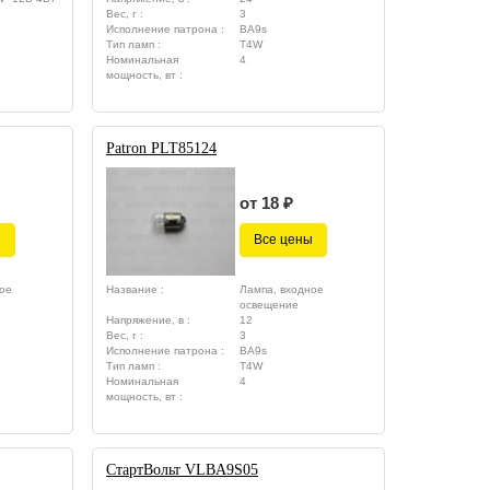
Вес, г :
3
Исполнение патрона :
BA9s
Тип ламп :
T4W
Номинальная
4
мощность, вт :
Patron PLT85124
от 18 ₽
ы
Все цены
ое
Название :
Лампа, входное
освещение
Напряжение, в :
12
Вес, г :
3
Исполнение патрона :
BA9s
Тип ламп :
T4W
Номинальная
4
мощность, вт :
СтартВольт VLBA9S05