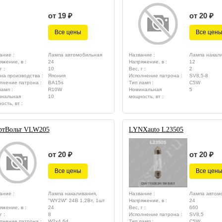
от 19 ₽
от 20 ₽
Все цены
Все цен
ание :
Лампа автомобильная
Название :
Лампа накал
яжение, в :
24
Напряжение, в :
12
г :
10
Вес, г :
2
на производства :
Япония
Исполнение патрона :
SV8,5-8
лнение патрона :
BA15s
Тип ламп :
C5W
ламп :
R10W
Номинальная
5
нальная
10
мощность, вт :
ость, вт :
ртВольт VLW205
LYNXauto L23505
от 20 ₽
от 20 ₽
Все цены
Все цен
ание :
Лампа накаливания,
Название :
Лампа автом
"WY2W" 24В 1,2Вт, 1шт
Напряжение, в :
24
яжение, в :
24
Вес, г :
660
г :
8
Исполнение патрона :
SV8,5
лнение патрона :
W2x4,6d
Тип ламп :
C5W