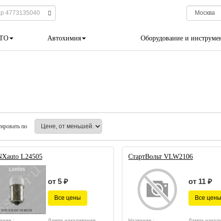
 ТО
Автохимия
Оборудование и инструме
ировать по
Xauto L24505
СтартВольт VLW2106
от 5 ₽
от 11 ₽
Все цены
Все цен
ание :
Лампа накаливания,
Название :
Лампа накали