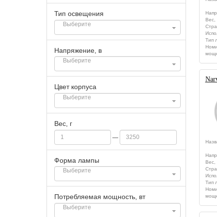
Тип освещения
Напр
Вес, 
Стра
Испо
Тип 
Номи
Напряжение, в
мощн
Nar
Цвет корпуса
Вес, г
—
Назв
Напр
Форма лампы
Вес, 
Стра
Испо
Тип 
Номи
Потребляемая мощность, вт
мощн