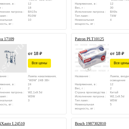
яжение, в :
12
Напряжение, в :
12
г :
18
Вес, г :
30
лнение патрона :
BA15s
Исполнение патрона :
BA9s
ламп :
R10W
Тип ламп :
T4W
нальная
10
Номинальная
4
ость, вт :
мощность, вт :
va 17109
Patron PLT10125
от 18 ₽
от 18 ₽
Все цены
Все цен
ание :
Лампа накаливания,
Название :
Лампа, входн
"W3W" 24В 3Вт
освещение
яжение, в :
24
Напряжение, в :
12
г :
2
Вес, г :
2
лнение патрона :
W2,1x9.5d
Страна производства :
Китай
ламп :
W3W
Исполнение патрона :
W2,1x9.5d
нальная
3
Тип ламп :
W5W
ость, вт :
Номинальная
5
мощность, вт :
Xauto L24510
Bosch 1987302810