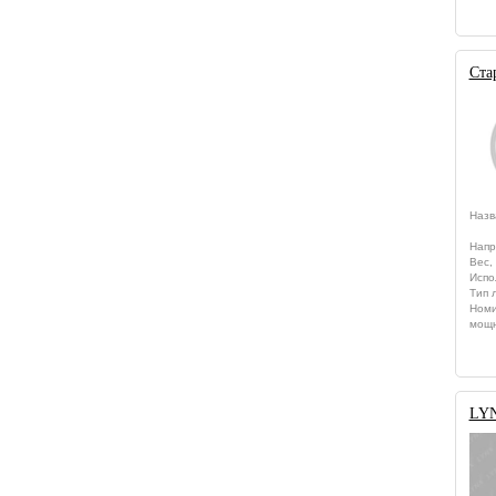
Ста
Назв
Напр
Вес, 
Испо
Тип 
Номи
мощн
LYN