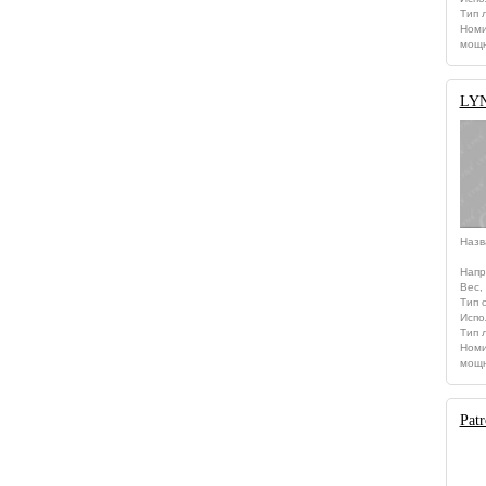
Тип 
Номи
мощн
LYN
Назв
Напр
Вес, 
Тип 
Испо
Тип 
Номи
мощн
Pat