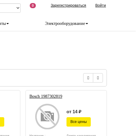
Зарегистрироваться
Войти
0
нты
Электрооборудование
Bosch 1987302819
от 14 ₽
ы
Все цены
вания,
Название :
Лампа накаливания