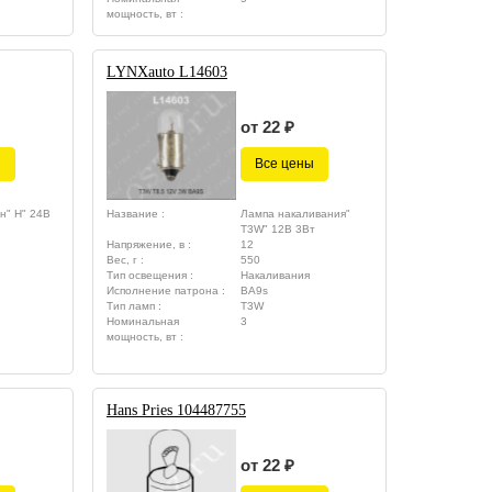
мощность, вт :
LYNXauto L14603
от 22 ₽
ы
Все цены
н" H" 24В
Название :
Лампа накаливания"
T3W" 12В 3Вт
Напряжение, в :
12
Вес, г :
550
Тип освещения :
Накаливания
Исполнение патрона :
BA9s
Тип ламп :
T3W
Номинальная
3
мощность, вт :
Hans Pries 104487755
от 22 ₽