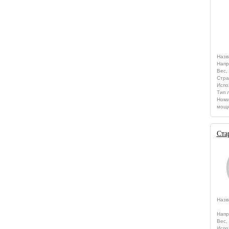
Назв
Напр
Вес, 
Стра
Испо
Тип 
Номи
мощн
Ста
Назв
Напр
Вес, 
Испо