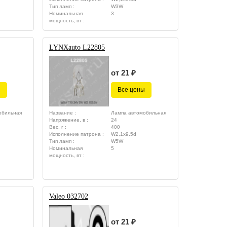
Тип ламп :
W3W
Номинальная
3
мощность, вт :
LYNXauto L22805
от 21 ₽
ы
Все цены
обильная
Название :
Лампа автомобильная
Напряжение, в :
24
Вес, г :
400
Исполнение патрона :
W2,1x9.5d
Тип ламп :
W5W
Номинальная
5
мощность, вт :
Valeo 032702
от 21 ₽