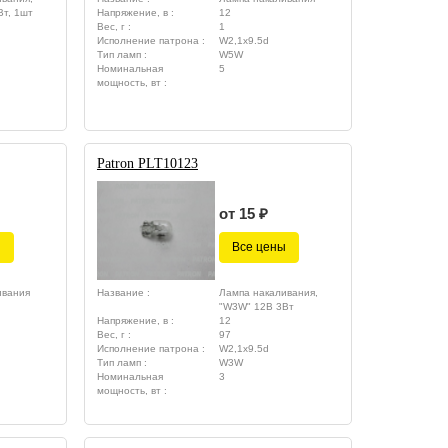
т, 1шт
Напряжение, в :
12
Вес, г :
1
Исполнение патрона :
W2,1x9.5d
Тип ламп :
W5W
Номинальная
5
мощность, вт :
Patron PLT10123
от 15 ₽
ы
Все цены
ивания
Название :
Лампа накаливания,
"W3W" 12В 3Вт
Напряжение, в :
12
Вес, г :
97
Исполнение патрона :
W2,1x9.5d
Тип ламп :
W3W
Номинальная
3
мощность, вт :