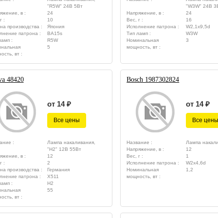
"R5W" 24В 5Вт
"W3W" 24В 3В
яжение, в :
24
Напряжение, в :
24
г :
10
Вес, г :
16
на производства :
Япония
Исполнение патрона :
W2,1x9,5d
лнение патрона :
BA15s
Тип ламп :
W3W
ламп :
R5W
Номинальная
3
нальная
5
мощность, вт :
ость, вт :
va 48420
Bosch 1987302824
от 14 ₽
от 14 ₽
Все цены
Все цен
ание :
Лампа накаливания,
Название :
Лампа накал
"H2" 12В 55Вт
Напряжение, в :
12
яжение, в :
12
Вес, г :
1
г :
2
Исполнение патрона :
W2x4,6d
на производства :
Германия
Номинальная
1,2
лнение патрона :
X511
мощность, вт :
ламп :
H2
нальная
55
ость, вт :