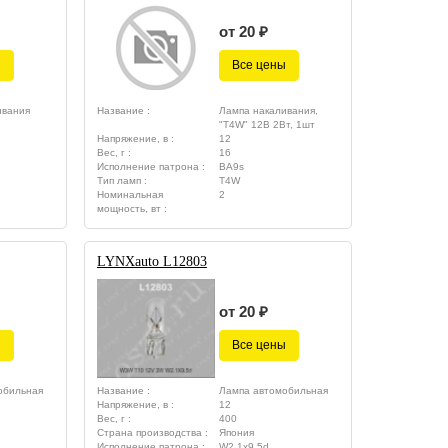
от 20 ₽
ы
Все цены
ивания
Название :
Лампа накаливания,
"T4W" 12В 2Вт, 1шт
Напряжение, в :
12
Вес, г :
16
Исполнение патрона :
BA9s
Тип ламп :
T4W
Номинальная
2
мощность, вт :
LYNXauto L12803
от 20 ₽
ы
Все цены
обильная
Название :
Лампа автомобильная
Напряжение, в :
12
Вес, г :
400
Страна производства :
Япония
Исполнение патрона :
W2,1x9.5d