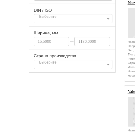
Nar
DIN / ISO
Ширина, мм
—
Назв
Напр
Вес, 
Тип 
Страна производства
Форм
Стра
Испо
Номи
мощн
Val
Назв