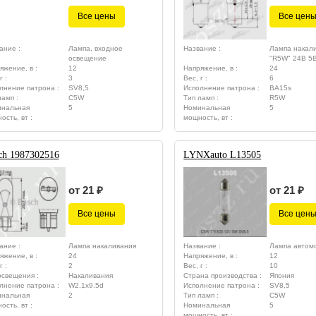
Все цены
Все цен
ание :
Лампа, входное
Название :
Лампа накали
освещение
"R5W" 24В 5
яжение, в :
12
Напряжение, в :
24
г :
3
Вес, г :
6
лнение патрона :
SV8,5
Исполнение патрона :
BA15s
ламп :
C5W
Тип ламп :
R5W
нальная
5
Номинальная
5
ость, вт :
мощность, вт :
ch 1987302516
LYNXauto L13505
от 21 ₽
от 21 ₽
Все цены
Все цен
ание :
Лампа накаливания
Название :
Лампа автом
яжение, в :
24
Напряжение, в :
12
г :
2
Вес, г :
10
освещения :
Накаливания
Страна производства :
Япония
лнение патрона :
W2,1x9.5d
Исполнение патрона :
SV8,5
нальная
2
Тип ламп :
C5W
ость, вт :
Номинальная
5
мощность, вт :