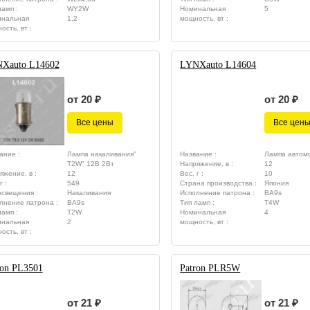
ламп :
WY2W
Номинальная
5
нальная
1,2
мощность, вт :
ость, вт :
Xauto L14602
LYNXauto L14604
от 20 ₽
от 20 ₽
Все цены
Все цен
ание :
Лампа накаливания"
Название :
Лампа автом
T2W" 12В 2Вт
Напряжение, в :
12
яжение, в :
12
Вес, г :
10
г :
549
Страна производства :
Япония
освещения :
Накаливания
Исполнение патрона :
BA9s
лнение патрона :
BA9s
Тип ламп :
T4W
ламп :
T2W
Номинальная
4
нальная
2
мощность, вт :
ость, вт :
ron PL3501
Patron PLR5W
от 21 ₽
от 21 ₽