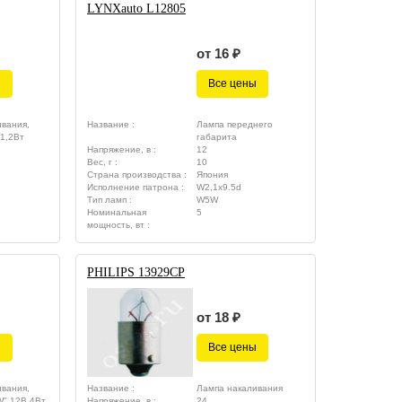
LYNXauto L12805
от 16 ₽
ы
Все цены
вания,
Название :
Лампа переднего
1,2Вт
габарита
Напряжение, в :
12
Вес, г :
10
Страна производства :
Япония
Исполнение патрона :
W2,1x9.5d
Тип ламп :
W5W
Номинальная
5
мощность, вт :
PHILIPS 13929CP
от 18 ₽
ы
Все цены
вания,
Название :
Лампа накаливания
W" 12В 4Вт
Напряжение, в :
24