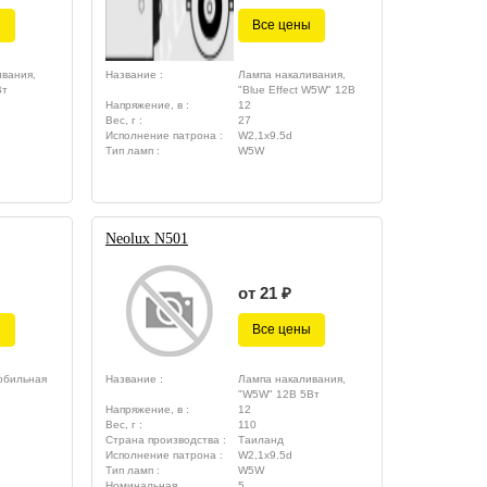
ы
Все цены
вания,
Название :
Лампа накаливания,
Вт
"Blue Effect W5W" 12В
Напряжение, в :
12
Вес, г :
27
Исполнение патрона :
W2,1x9.5d
Тип ламп :
W5W
Neolux N501
от 21 ₽
ы
Все цены
обильная
Название :
Лампа накаливания,
"W5W" 12В 5Вт
Напряжение, в :
12
Вес, г :
110
Страна производства :
Таиланд
Исполнение патрона :
W2,1x9.5d
Тип ламп :
W5W
Номинальная
5